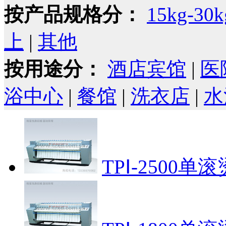
按产品规格分：
15kg-30k
上
|
其他
按用途分：
酒店宾馆
|
医
浴中心
|
餐馆
|
洗衣店
|
水
TPⅠ-2500单