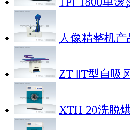
TPⅠ-1800单
人像精整机
产
ZT-ⅡT型自
XTH-20洗脱