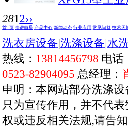
28
1
2
››
首 页
走进航星
产品中心
新闻动态
行业应用
常见问答
技术天
洗衣房设备
|
洗涤设备
|
水
热线：
13814456798
电话
0523-82904095
总经理：
申明：本网站部分洗涤设
只为宣传作用，并不代表
权或违反相关法规,请告