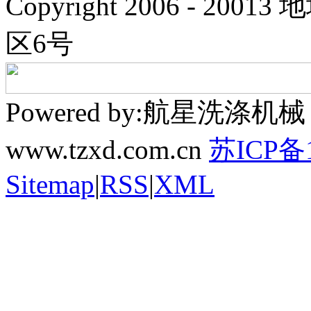
Copyright 2006 - 
区6号
Powered by:航星洗
www.tzxd.com.cn
苏ICP备1
Sitemap
|
RSS
|
XML