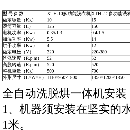
型 号参 数
XTH-10多功能洗衣机
XTH -15多功能洗
额定容量（Kg）
10
15
滚筒容量（L）
125
156
电机功率（Kw）
0.35/1.3
0.4/1.5
加温功率（Kw）
5.5
14
烘干功率（Kw）
4
12
额定电压（V）
220
220-380
洗涤速度（R.p.m）
52
52
高脱转速（R.p.m）
520
520
整机重量（Kg）
500
700
外形尺寸（L×W×H）
1110×950×1800
1350×1200×1850
全自动洗脱烘一体机安装
1、机器须安装在坚实的
1米。