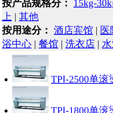
按产品规格分：
15kg-30k
上
|
其他
按用途分：
酒店宾馆
|
医
浴中心
|
餐馆
|
洗衣店
|
水
TPⅠ-2500单
TPⅠ-1800单