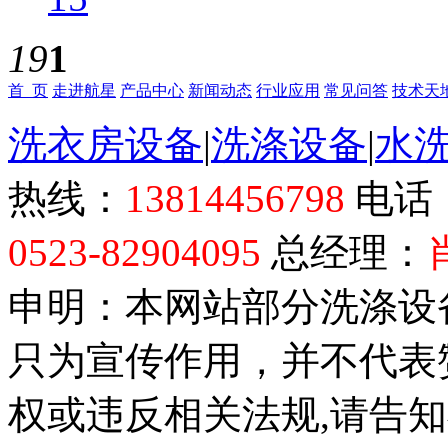
19
1
首 页
走进航星
产品中心
新闻动态
行业应用
常见问答
技术天
洗衣房设备
|
洗涤设备
|
水
热线：
13814456798
电话
0523-82904095
总经理：
申明：本网站部分洗涤设
只为宣传作用，并不代表
权或违反相关法规,请告