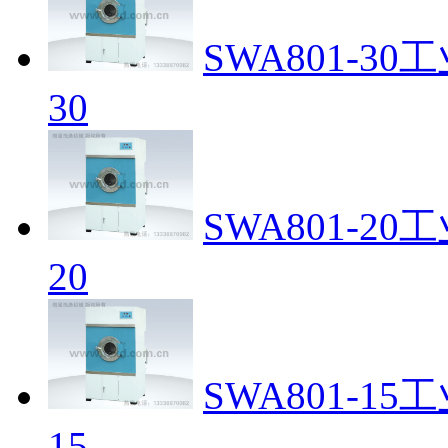
SWA801-3
30
SWA801-2
20
SWA801-1
15