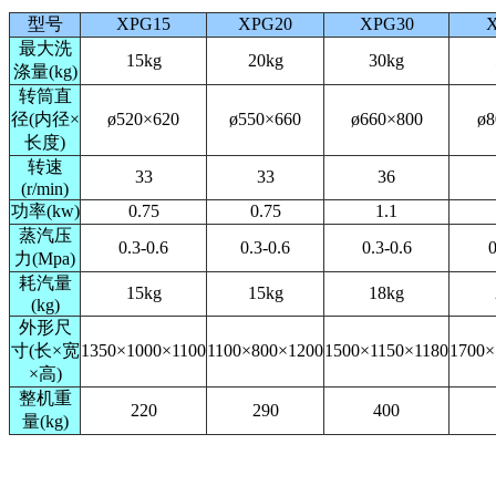
型号
XPG15
XPG20
XPG30
最大洗
15kg
20kg
30kg
涤量(kg)
转筒直
径(内径×
ø520×620
ø550×660
ø660×800
ø8
长度)
转速
33
33
36
(r/min)
功率(kw)
0.75
0.75
1.1
蒸汽压
0.3-0.6
0.3-0.6
0.3-0.6
0
力(Mpa)
耗汽量
15kg
15kg
18kg
(kg)
外形尺
寸(长×宽
1350×1000×1100
1100×800×1200
1500×1150×1180
1700×
×高)
整机重
220
290
400
量(kg)