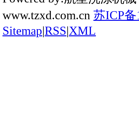
www.tzxd.com.cn
苏ICP备1
Sitemap
|
RSS
|
XML