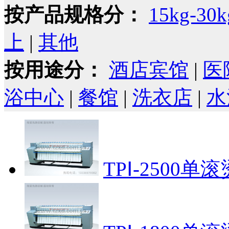
按产品规格分：
15kg-30k
上
|
其他
按用途分：
酒店宾馆
|
医
浴中心
|
餐馆
|
洗衣店
|
水
TPⅠ-2500单