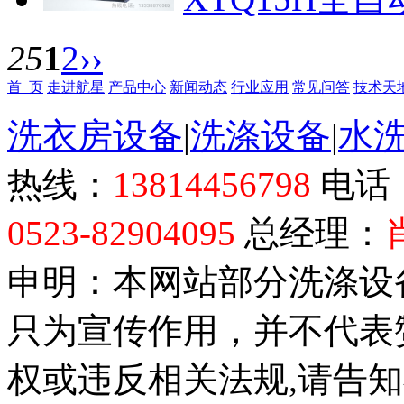
25
1
2
››
首 页
走进航星
产品中心
新闻动态
行业应用
常见问答
技术天
洗衣房设备
|
洗涤设备
|
水
热线：
13814456798
电话
0523-82904095
总经理：
申明：本网站部分洗涤设
只为宣传作用，并不代表
权或违反相关法规,请告