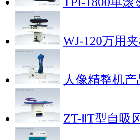
TPⅠ-1800单
WJ-120万用
人像精整机
产
ZT-ⅡT型自