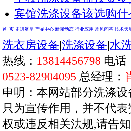
宾馆洗涤设备该选购什
首 页
走进航星
产品中心
新闻动态
行业应用
常见问答
技术天
洗衣房设备
|
洗涤设备
|
水
热线：
13814456798
电话
0523-82904095
总经理：
申明：本网站部分洗涤设
只为宣传作用，并不代表
权或违反相关法规,请告